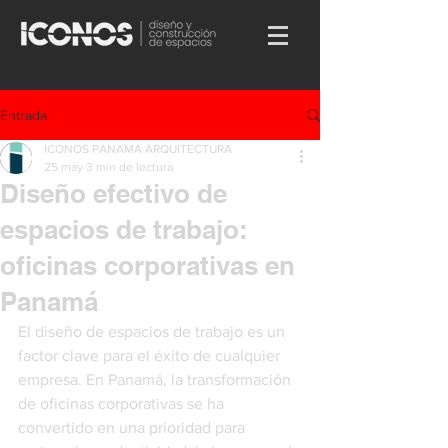
Entrada
ICONOS PANAMA ARQUITECTURA
25 may
3 min de lectura
Diseño efectivo de
espacios de trabajo:
oficinas corporativas en
Panamá
El diseño de espacios de trabajo es un 
factor clave para el éxito de cualquier 
empresa. En Panamá, la transformación 
de oficinas corporativas se ha 
convertido en una prioridad para 